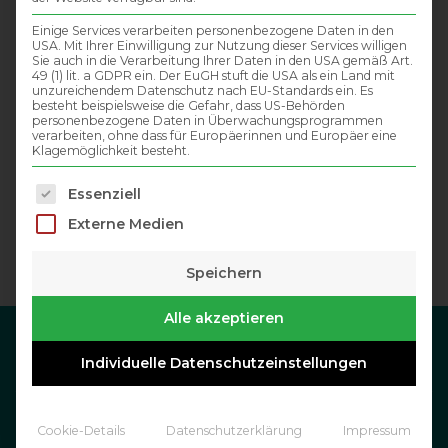
Einige Services verarbeiten personenbezogene Daten in den
USA. Mit Ihrer Einwilligung zur Nutzung dieser Services willigen
Sie auch in die Verarbeitung Ihrer Daten in den USA gemäß Art.
49 (1) lit. a GDPR ein. Der EuGH stuft die USA als ein Land mit
unzureichendem Datenschutz nach EU-Standards ein. Es
besteht beispielsweise die Gefahr, dass US-Behörden
personenbezogene Daten in Überwachungsprogrammen
verarbeiten, ohne dass für Europäerinnen und Europäer eine
Klagemöglichkeit besteht.
Es folgt eine Liste der Service-Gruppen, für die eine Einwil
Essenziell
Externe Medien
Speichern
Alle akzeptieren
Individuelle Datenschutzeinstellungen
DATENSCHUTZ
IMPRESSUM
Cookie-Details
Datenschutzerklärung
Impressum