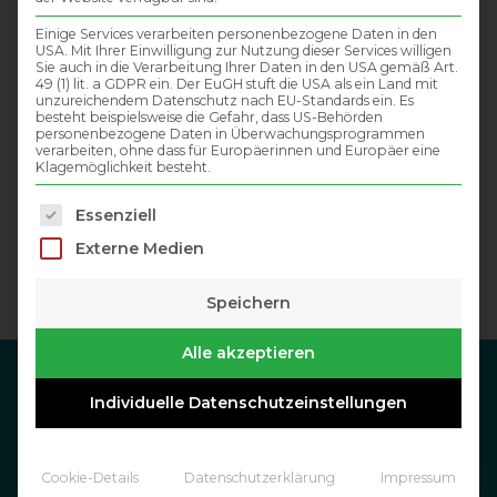
Einige Services verarbeiten personenbezogene Daten in den
USA. Mit Ihrer Einwilligung zur Nutzung dieser Services willigen
Sie auch in die Verarbeitung Ihrer Daten in den USA gemäß Art.
49 (1) lit. a GDPR ein. Der EuGH stuft die USA als ein Land mit
unzureichendem Datenschutz nach EU-Standards ein. Es
besteht beispielsweise die Gefahr, dass US-Behörden
personenbezogene Daten in Überwachungsprogrammen
verarbeiten, ohne dass für Europäerinnen und Europäer eine
Klagemöglichkeit besteht.
Es folgt eine Liste der Service-Gruppen, für die eine Einwil
Essenziell
Externe Medien
Speichern
Alle akzeptieren
Individuelle Datenschutzeinstellungen
DATENSCHUTZ
IMPRESSUM
Cookie-Details
Datenschutzerklärung
Impressum