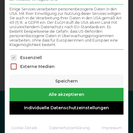
Einige Services verarbeiten personenbezogene Daten in den
USA. Mit Ihrer Einwilligung zur Nutzung dieser Services willigen
Sie auch in die Verarbeitung Ihrer Daten in den USA gemäß Art.
49 (1) lit. a GDPR ein. Der EuGH stuft die USA als ein Land mit
unzureichendem Datenschutz nach EU-Standards ein. Es
besteht beispielsweise die Gefahr, dass US-Behörden
personenbezogene Daten in Überwachungsprogrammen
verarbeiten, ohne dass für Europäerinnen und Europäer eine
Klagemöglichkeit besteht.
Es folgt eine Liste der Service-Gruppen, für die eine Einwil
Essenziell
Externe Medien
Speichern
Alle akzeptieren
Individuelle Datenschutzeinstellungen
DATENSCHUTZ
IMPRESSUM
Cookie-Details
Datenschutzerklärung
Impressum