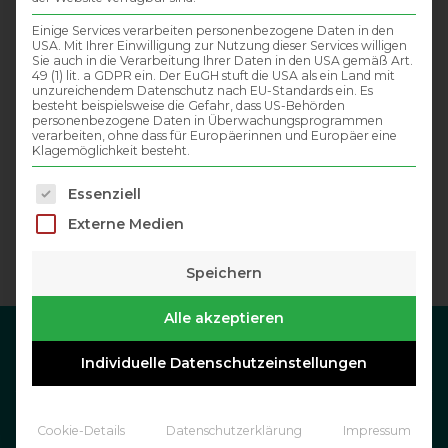
Einige Services verarbeiten personenbezogene Daten in den
USA. Mit Ihrer Einwilligung zur Nutzung dieser Services willigen
Sie auch in die Verarbeitung Ihrer Daten in den USA gemäß Art.
49 (1) lit. a GDPR ein. Der EuGH stuft die USA als ein Land mit
unzureichendem Datenschutz nach EU-Standards ein. Es
besteht beispielsweise die Gefahr, dass US-Behörden
personenbezogene Daten in Überwachungsprogrammen
verarbeiten, ohne dass für Europäerinnen und Europäer eine
Klagemöglichkeit besteht.
Es folgt eine Liste der Service-Gruppen, für die eine Einwil
Essenziell
Externe Medien
Speichern
Alle akzeptieren
Individuelle Datenschutzeinstellungen
DATENSCHUTZ
IMPRESSUM
Cookie-Details
Datenschutzerklärung
Impressum